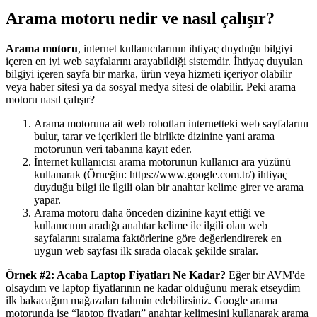
Arama motoru nedir ve nasıl çalışır?
Arama motoru
, internet kullanıcılarının ihtiyaç duyduğu bilgiyi
içeren en iyi web sayfalarını arayabildiği sistemdir. İhtiyaç duyulan
bilgiyi içeren sayfa bir marka, ürün veya hizmeti içeriyor olabilir
veya haber sitesi ya da sosyal medya sitesi de olabilir. Peki arama
motoru nasıl çalışır?
Arama motoruna ait web robotları internetteki web sayfalarını
bulur, tarar ve içerikleri ile birlikte dizinine yani arama
motorunun veri tabanına kayıt eder.
İnternet kullanıcısı arama motorunun kullanıcı ara yüzünü
kullanarak (Örneğin: https://www.google.com.tr/) ihtiyaç
duyduğu bilgi ile ilgili olan bir anahtar kelime girer ve arama
yapar.
Arama motoru daha önceden dizinine kayıt ettiği ve
kullanıcının aradığı anahtar kelime ile ilgili olan web
sayfalarını sıralama faktörlerine göre değerlendirerek en
uygun web sayfası ilk sırada olacak şekilde sıralar.
Örnek #2: Acaba Laptop Fiyatları Ne Kadar?
Eğer bir AVM'de
olsaydım ve laptop fiyatlarının ne kadar olduğunu merak etseydim
ilk bakacağım mağazaları tahmin edebilirsiniz. Google arama
motorunda ise “laptop fiyatları” anahtar kelimesini kullanarak arama