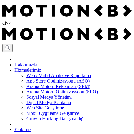
div>
Hakkımızda
Hizmetlerimiz
Web / Mobil Analiz ve Raporlama
App Store Optimizasyonu (ASO)
Arama Motoru Reklamları (SEM)
Arama Motoru Optimizasyonu (SEO)
Sosyal Medya Yönetimi
Dijital Medya Planlama
Web Site Geliştirme
Mobil Uygulama Geliştirme
Growth Hacking Danışmanlığı
Ekibimiz