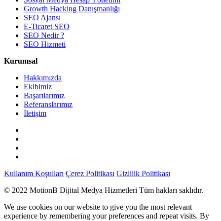
Growth Hacking Danışmanlığı
SEO Ajansı
E-Ticaret SEO
SEO Nedir ?
SEO Hizmeti
Kurumsal
Hakkımızda
Ekibimiz
Başarılarımız
Referanslarımız
İletişim
Kullanım Koşulları
Çerez Politikası
Gizlilik Politikası
© 2022 MotionB Dijital Medya Hizmetleri Tüm hakları saklıdır.
We use cookies on our website to give you the most relevant
experience by remembering your preferences and repeat visits. By