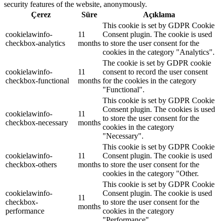
security features of the website, anonymously.
Çerez
Süre
Açıklama
This cookie is set by GDPR Cookie
cookielawinfo-
11
Consent plugin. The cookie is used
checkbox-analytics
months
to store the user consent for the
cookies in the category "Analytics".
The cookie is set by GDPR cookie
cookielawinfo-
11
consent to record the user consent
checkbox-functional
months
for the cookies in the category
"Functional".
This cookie is set by GDPR Cookie
Consent plugin. The cookies is used
cookielawinfo-
11
to store the user consent for the
checkbox-necessary
months
cookies in the category
"Necessary".
This cookie is set by GDPR Cookie
cookielawinfo-
11
Consent plugin. The cookie is used
checkbox-others
months
to store the user consent for the
cookies in the category "Other.
This cookie is set by GDPR Cookie
cookielawinfo-
Consent plugin. The cookie is used
11
checkbox-
to store the user consent for the
months
performance
cookies in the category
"Performance".